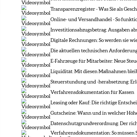
Transparenzregister - Was Sie als Gesc
Online- und Versandhandel - So funkti
Investitionsabzugsbetrag: Ausgaben abse
Digitale Rechnungen: So werden sie w
Die aktuellen technischen Anforderung
E-Fahrzeuge für Mitarbeiter: Neue Ste
Liquidität: Mit diesen Maßnahmen blei
Steuerstundung und -herabsetzung: Erl
Verfahrensdokumentation für Kassen
Leasing oder Kauf: Die richtige Entsche
Gutscheine: Wann und in welcher Höhe
Datenschutzgrundverordnung: Der ric
Verfahrensdokumentation: So müssen S